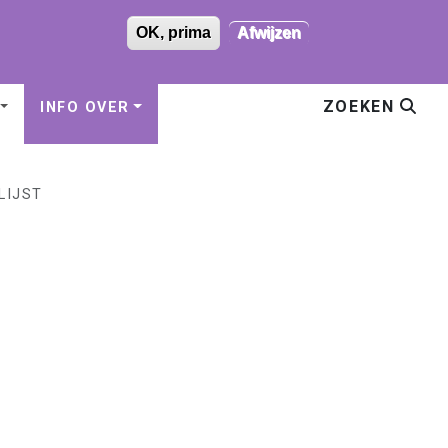
OK, prima
Afwijzen
+32 496 719 981
ZOEKEN
INFO OVER
LIJST