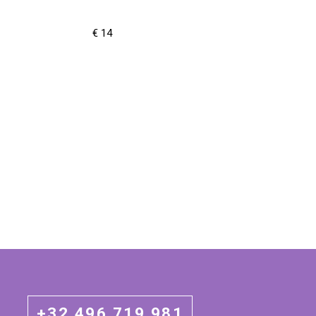
€ 14
+32 496 719 981